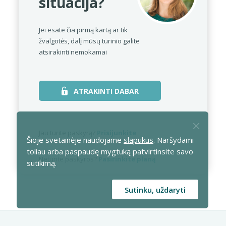
situacija?
Jei esate čia pirmą kartą ar tik
žvalgotės,
dalį mūsų turinio galite
atsirakinti nemokamai
ATRAKINTI DABAR
Jau turite paskyrą?
Prisijunkite
Šioje svetainėje naudojame
slapukus
. Naršydami
toliau arba paspaudę mygtuką patvirtinsite savo
Neturite paskyros?
Pasirinkite planą
sutikimą.
Sutinku, uždaryti