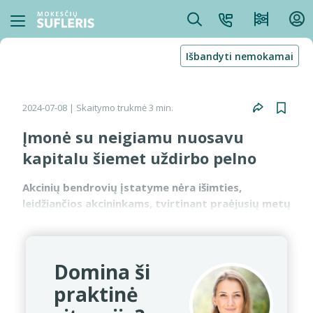
Išbandyti nemokamai
2024-07-08
| Skaitymo trukmė 3 min.
Įmonė su neigiamu nuosavu
kapitalu šiemet uždirbo pelno
Akcinių bendrovių įstatyme nėra išimties,
leidžiančios akcininkams, tvirtinant praėjusių metų
finansines ataskaitas, nepriimti sprendimų dėl
nuostolių dengimo ir nuosavo kapitalo atkūrimo,
net jeigu š...
Domina ši
praktinė