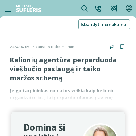
Išbandyti nemokamai
2024-04-05
| Skaitymo trukmė 3 min.
Kelionių agentūra perparduoda
viešbučio paslaugą ir taiko
maržos schemą
Jeigu tarpininkas nuolatos veikia kaip kelionių
organizatorius, tai perparduodamas pavienę
apgyvendinimo paslaugą galės apmokestinti ją
taikydamas maržos schemą. Tokiu atveju 21 proc.
PVM turės būti s...
Domina ši