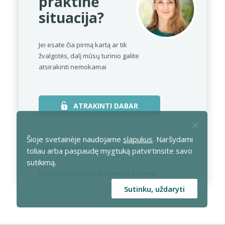
praktinė
situacija?
Jei esate čia pirmą kartą ar tik
žvalgotės,
dalį mūsų turinio galite
atsirakinti nemokamai
ATRAKINTI DABAR
Šioje svetainėje naudojame
slapukus
. Naršydami
Jau turite paskyrą?
Prisijunkite
toliau arba paspaudę mygtuką patvirtinsite savo
sutikimą.
Neturite paskyros?
Pasirinkite planą
Sutinku, uždaryti