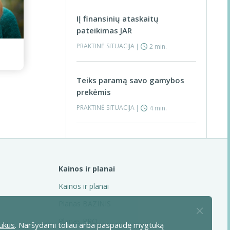
IĮ finansinių ataskaitų
pateikimas JAR
PRAKTINĖ SITUACIJA
|
2 min.
Teiks paramą savo gamybos
prekėmis
PRAKTINĖ SITUACIJA
|
4 min.
Susigrąžino 2020–2021
metais DE sumokėtą
rinkliavą už kelius
Kainos ir planai
PRAKTINĖ SITUACIJA
|
3 min.
Visos praktinės situacijos >
Kainos ir planai
Planas BAZINIS
Susitarė, kad sumokėtą
Planas PRO
ukus
. Naršydami toliau arba paspaudę mygtuką
depozitą įskaitys kaip