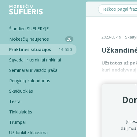
Šiandien SUFLERYJE
2023-05-19
| Skaity
Mokesčių naujienos
28
Užkandinė
Praktinės situacijos
14 550
Sąvadai ir teminiai rinkiniai
Užstatas už pak
kuri nedalyvauj
Seminarai ir vaizdo įrašai
pirkėjų. Tačiau 
Renginių kalendorius
Skaičiuoklės
Dom
Testai
Tinklalaidės
Jei es
Trumpai
dalį mūs
Užduokite klausimą