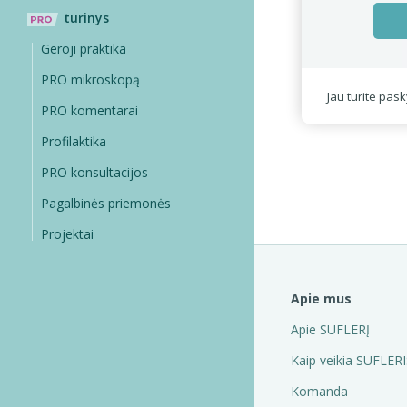
turinys
Geroji praktika
PRO mikroskopą
Jau turite pas
PRO komentarai
Profilaktika
PRO konsultacijos
Pagalbinės priemonės
Projektai
Apie mus
Apie SUFLERĮ
Kaip veikia SUFLERI
Komanda