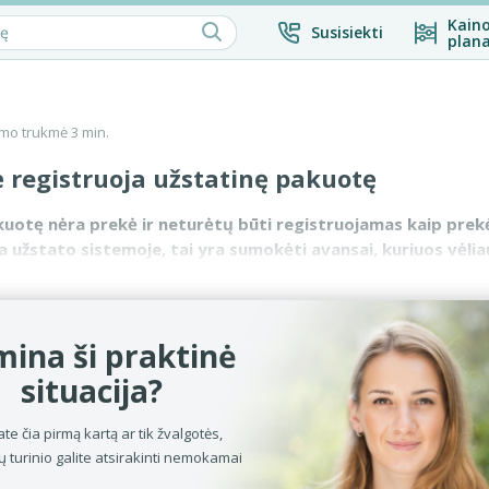
Kaino
Susisiekti
plana
mo trukmė 3 min.
 registruoja užstatinę pakuotę
uotę nėra prekė ir neturėtų būti registruojamas kaip prekė
a užstato sistemoje, tai yra sumokėti avansai, kuriuos vėlia
jeigu patogu,...
ina ši praktinė
situacija?
ate čia pirmą kartą ar tik žvalgotės,
ų turinio galite atsirakinti nemokamai