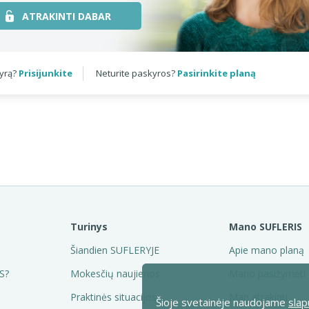
ATRAKINTI DABAR
kyrą?
Prisijunkite
Neturite paskyros?
Pasirinkite planą
Turinys
Mano SUFLERIS
Šiandien SUFLERYJE
Apie mano planą
S?
Mokesčių naujienos
Mano pasižymėti
Praktinės situacijos
Man atrakinti
Šioje svetainėje naudojame
slap