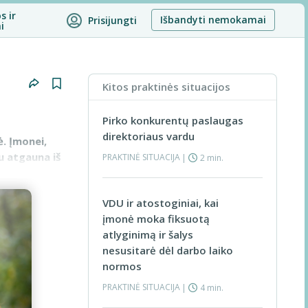
s ir
Išbandyti nemokamai
Prisijungti
i
Kitos praktinės situacijos
Pirko konkurentų paslaugas
direktoriaus vardu
. Įmonei,
u atgauna iš
PRAKTINĖ SITUACIJA
|
2 min.
VDU ir atostoginiai, kai
įmonė moka fiksuotą
atlyginimą ir šalys
nesusitarė dėl darbo laiko
normos
PRAKTINĖ SITUACIJA
|
4 min.