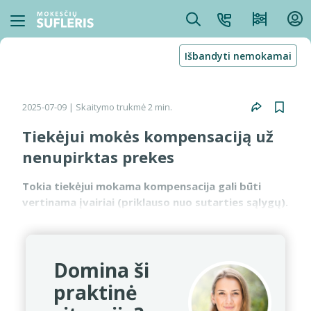
Išbandyti nemokamai
2025-07-09
| Skaitymo trukmė 2 min.
Tiekėjui mokės kompensaciją už
nenupirktas prekes
Tokia tiekėjui mokama kompensacija gali būti
vertinama įvairiai (priklauso nuo sutarties sąlygų).
Tai gali būti anksčiau parduotų prekių kainos
padidinimas arba bauda. Pirmuoju atveju gauta
kompensaci...
Domina ši
praktinė