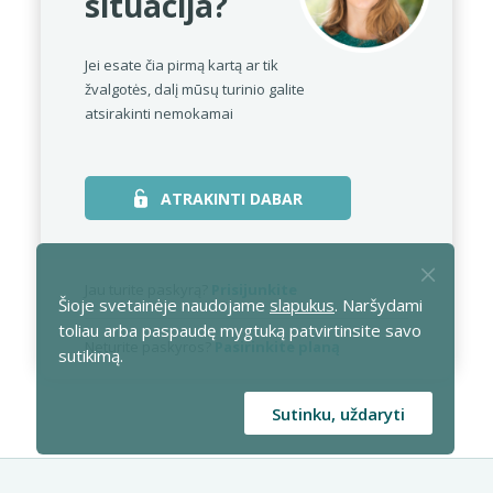
situacija?
Jei esate čia pirmą kartą ar tik
žvalgotės,
dalį mūsų turinio galite
atsirakinti nemokamai
ATRAKINTI DABAR
Jau turite paskyrą?
Prisijunkite
Šioje svetainėje naudojame
slapukus
. Naršydami
toliau arba paspaudę mygtuką patvirtinsite savo
Neturite paskyros?
Pasirinkite planą
sutikimą.
Sutinku, uždaryti