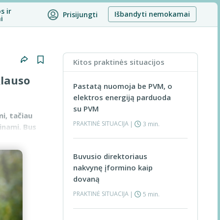
s ir
Išbandyti nemokamai
Prisijungti
i
Kitos praktinės situacijos
klauso
Pastatą nuomoja be PVM, o
elektros energiją parduoda
su PVM
i, tačiau
PRAKTINĖ SITUACIJA
|
3 min.
inami. Bus
Buvusio direktoriaus
nakvynę įformino kaip
dovaną
PRAKTINĖ SITUACIJA
|
5 min.