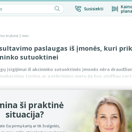
Kaino
Susisiekti
plana
mo trukmė 2 min.
ultavimo paslaugas iš įmonės, kuri pri
ininko sutuoktinei
ų įsigijimai iš akcininko sutuoktinės įmonės nėra draudžiam
okestinio tyrimo ar patikrinimo metu jie bus atidžiau vert
onsultavimo įrodym...
ina ši praktinė
situacija?
ate čia pirmą kartą ar tik žvalgotės,