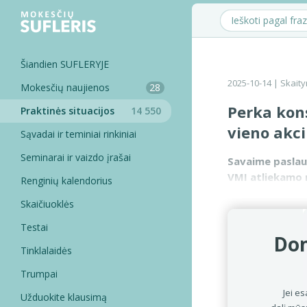
Šiandien SUFLERYJE
2025-10-14
| Skaity
Mokesčių naujienos
28
Perka kons
Praktinės situacijos
14 550
vieno akc
Sąvadai ir teminiai rinkiniai
Seminarai ir vaizdo įrašai
Savaime paslaug
VMI atliekamo m
Renginių kalendorius
reikalaujama k
Skaičiuoklės
Testai
Dom
Tinklalaidės
Trumpai
Jei es
Užduokite klausimą