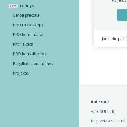
dalį mūs
turinys
Geroji praktika
PRO mikroskopą
PRO komentarai
Jau turite pas
Profilaktika
PRO konsultacijos
Pagalbinės priemonės
Projektai
Apie mus
Apie SUFLERĮ
Kaip veikia SUFLERI