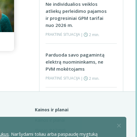
Ne individualios veiklos
atliekų perleidimo pajamos
ir progresiniai GPM tarifai
nuo 2026 m.
PRAKTINĖ SITUACIJA
|
2 min.
Parduoda savo pagamintą
elektrą nuomininkams, ne
PVM mokėtojams
PRAKTINĖ SITUACIJA
|
2 min.
Renginio dalyviams kaip
prizus įteiks savo dovanų
Visos praktinės situacijos >
Kainos ir planai
kuponus
Kainos ir planai
PRAKTINĖ SITUACIJA
|
6 min.
Planas BAZINIS
ukus
. Naršydami toliau arba paspaudę mygtuką