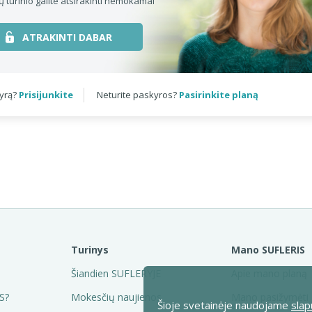
ų turinio galite atsirakinti nemokamai
ATRAKINTI DABAR
kyrą?
Prisijunkite
Neturite paskyros?
Pasirinkite planą
Turinys
Mano SUFLERIS
Šiandien SUFLERYJE
Apie mano planą
S?
Mokesčių naujienos
Mano pasižymėti
Šioje svetainėje naudojame
slap