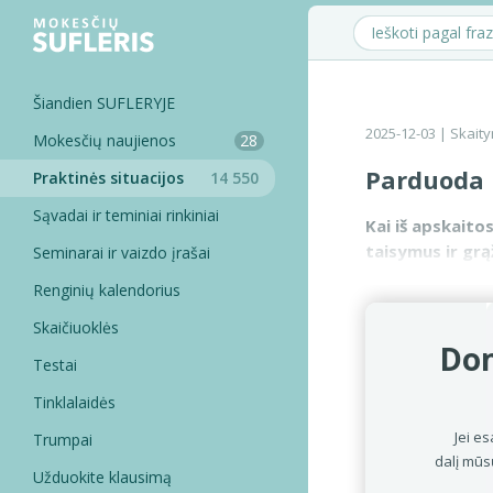
Šiandien SUFLERYJE
2025-12-03
| Skaity
Mokesčių naujienos
28
Parduoda i
Praktinės situacijos
14 550
Sąvadai ir teminiai rinkiniai
Kai iš apskaitos
taisymus ir grą
Seminarai ir vaizdo įrašai
pardavimo suma
Renginių kalendorius
Skaičiuoklės
Dom
Testai
Tinklalaidės
Jei es
Trumpai
dalį mūs
Užduokite klausimą