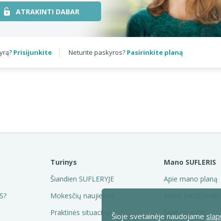
ATRAKINTI DABAR
kyrą?
Prisijunkite
Neturite paskyros?
Pasirinkite planą
Turinys
Mano SUFLERIS
Šiandien SUFLERYJE
Apie mano planą
S?
Mokesčių naujienos
Mano pasižymėti
Praktinės situacijos
Man atrakinti
Šioje svetainėje naudojame
slap