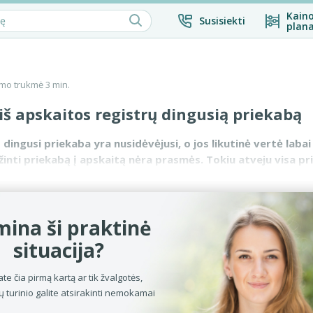
Kaino
Susisiekti
plana
mo trukmė 3 min.
š apskaitos registrų dingusią priekabą
 dingusi priekaba yra nusidėvėjusi, o jos likutinė vertė labai
žinti priekabą į apskaitą nėra prasmės. Tokiu atveju visa p
 būtų prip...
ina ši praktinė
situacija?
ate čia pirmą kartą ar tik žvalgotės,
ų turinio galite atsirakinti nemokamai