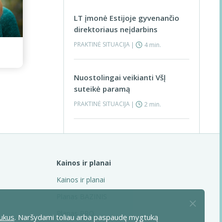
LT įmonė Estijoje gyvenančio
direktoriaus neįdarbins
PRAKTINĖ SITUACIJA
|
4 min.
Nuostolingai veikianti VšĮ
suteikė paramą
PRAKTINĖ SITUACIJA
|
2 min.
Bankroto administratorius
pranešė, kad įmonė skolos
neatgaus
Kainos ir planai
PRAKTINĖ SITUACIJA
|
4 min.
Visos praktinės situacijos >
Kainos ir planai
Planas BAZINIS
Nori taikyti investicinio
Planas PRO
ukus
. Naršydami toliau arba paspaudę mygtuką
projekto lengvatą