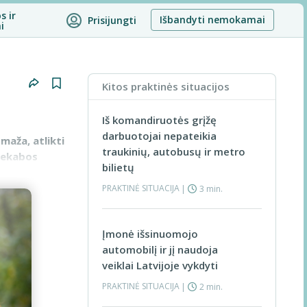
s ir
Išbandyti nemokamai
Prisijungti
i
Kitos praktinės situacijos
Iš komandiruotės grįžę
darbuotojai nepateikia
 maža, atlikti
traukinių, autobusų ir metro
riekabos
bilietų
PRAKTINĖ SITUACIJA
|
3 min.
Įmonė išsinuomojo
automobilį ir jį naudoja
veiklai Latvijoje vykdyti
PRAKTINĖ SITUACIJA
|
2 min.