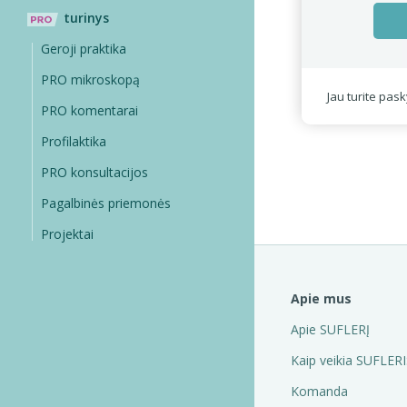
turinys
Geroji praktika
PRO mikroskopą
Jau turite pas
PRO komentarai
Profilaktika
PRO konsultacijos
Pagalbinės priemonės
Projektai
Apie mus
Apie SUFLERĮ
Kaip veikia SUFLERI
Komanda