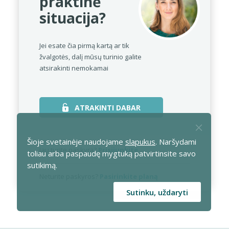
praktinė
situacija?
Jei esate čia pirmą kartą ar tik
žvalgotės,
dalį mūsų turinio galite
atsirakinti nemokamai
ATRAKINTI DABAR
Šioje svetainėje naudojame
slapukus
. Naršydami
Jau turite paskyrą?
Prisijunkite
toliau arba paspaudę mygtuką patvirtinsite savo
sutikimą.
Neturite paskyros?
Pasirinkite planą
Sutinku, uždaryti