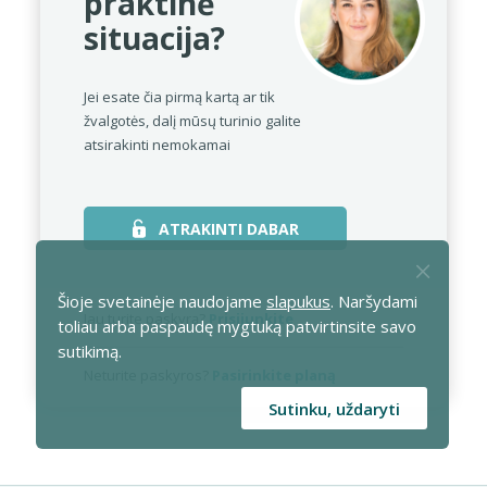
praktinė
situacija?
Jei esate čia pirmą kartą ar tik
žvalgotės,
dalį mūsų turinio galite
atsirakinti nemokamai
ATRAKINTI DABAR
Šioje svetainėje naudojame
slapukus
. Naršydami
Jau turite paskyrą?
Prisijunkite
toliau arba paspaudę mygtuką patvirtinsite savo
sutikimą.
Neturite paskyros?
Pasirinkite planą
Sutinku, uždaryti