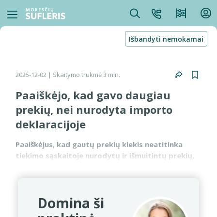
Išbandyti nemokamai
2025-12-02
| Skaitymo trukmė 3 min.
Paaiškėjo, kad gavo daugiau
prekių, nei nurodyta importo
deklaracijoje
Paaiškėjus, kad gautų prekių kiekis neatitinka
tiekimo sąskaitoje nurodytų ir išmuitintų prekių,
turėtų būti informuojamas prekių pardavėjas.
Šalys turėtų susitarti dėl klaidos taisymo išrašant
kredit...
Domina ši