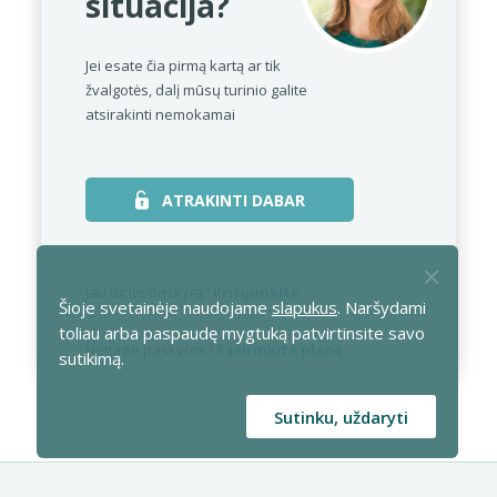
situacija?
Jei esate čia pirmą kartą ar tik
žvalgotės,
dalį mūsų turinio galite
atsirakinti nemokamai
ATRAKINTI DABAR
Jau turite paskyrą?
Prisijunkite
Šioje svetainėje naudojame
slapukus
. Naršydami
toliau arba paspaudę mygtuką patvirtinsite savo
Neturite paskyros?
Pasirinkite planą
sutikimą.
Sutinku, uždaryti