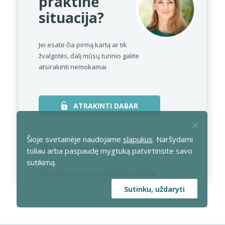
praktinė
situacija?
Jei esate čia pirmą kartą ar tik
žvalgotės,
dalį mūsų turinio galite
atsirakinti nemokamai
ATRAKINTI DABAR
Šioje svetainėje naudojame
slapukus
. Naršydami
Jau turite paskyrą?
Prisijunkite
toliau arba paspaudę mygtuką patvirtinsite savo
sutikimą.
Neturite paskyros?
Pasirinkite planą
Sutinku, uždaryti