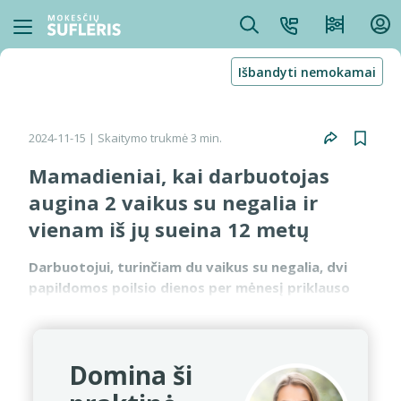
Išbandyti nemokamai
2024-11-15
| Skaitymo trukmė 3 min.
Mamadieniai, kai darbuotojas
augina 2 vaikus su negalia ir
vienam iš jų sueina 12 metų
Darbuotojui, turinčiam du vaikus su negalia, dvi
papildomos poilsio dienos per mėnesį priklauso
tol, kol vienam vaikui sueina 12 metų. Po to šiam
darbuotojui priklausys viena papildoma poilsio
diena p...
Domina ši