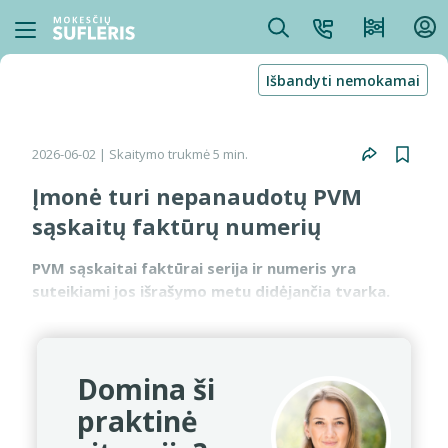
Išbandyti nemokamai
2026-06-02
| Skaitymo trukmė 5 min.
Įmonė turi nepanaudotų PVM
sąskaitų faktūrų numerių
PVM sąskaitai faktūrai serija ir numeris yra
suteikiami jos išrašymo metu didėjančia tvarka.
Todėl nepanaudotų, praleistų numerių neturėtų
būti. Iš anksto rezervuoti ir specialiai laiku ir iš
eilės ne...
Domina ši
praktinė