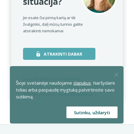
situacija?
Jei esate čia pirmą kartą ar tik
žvalgotės,
dalį mūsų turinio galite
atsirakinti nemokamai
ATRAKINTI DABAR
Jau turite paskyrą?
Prisijunkite
Šioje svetainėje naudojame
slapukus
. Naršydami
toliau arba paspaudę mygtuką patvirtinsite savo
Neturite paskyros?
Pasirinkite planą
sutikimą.
Sutinku, uždaryti