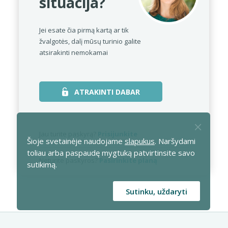
situacija?
Jei esate čia pirmą kartą ar tik
žvalgotės,
dalį mūsų turinio galite
atsirakinti nemokamai
ATRAKINTI DABAR
Jau turite paskyrą?
Prisijunkite
Šioje svetainėje naudojame
slapukus
. Naršydami
toliau arba paspaudę mygtuką patvirtinsite savo
Neturite paskyros?
Pasirinkite planą
sutikimą.
Sutinku, uždaryti