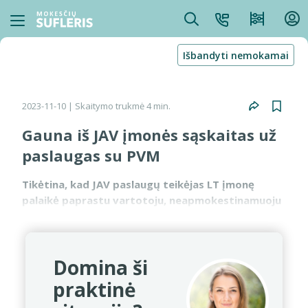
Išbandyti nemokamai
2023-11-10
| Skaitymo trukmė 4 min.
Gauna iš JAV įmonės sąskaitas už
paslaugas su PVM
Tikėtina, kad JAV paslaugų teikėjas LT įmonę
palaikė paprastu vartotoju, neapmokestinamuoju
asmeniu, ir apskaičiuodamas PVM kaip OSS
sistemos dalyvis apmokestino teikiamas
paslaugas lietuvišku 21 pro...
Domina ši
praktinė