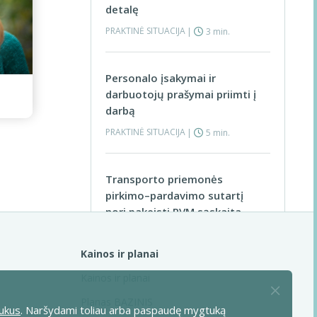
detalę
PRAKTINĖ SITUACIJA
|
3 min.
Personalo įsakymai ir
darbuotojų prašymai priimti į
darbą
PRAKTINĖ SITUACIJA
|
5 min.
Transporto priemonės
pirkimo–pardavimo sutartį
nori pakeisti PVM sąskaita
faktūra
PRAKTINĖ SITUACIJA
|
4 min.
Visos praktinės situacijos >
Kainos ir planai
Kainos ir planai
MB nario civilinių paslaugų
Planas BAZINIS
ukus
. Naršydami toliau arba paspaudę mygtuką
sutartys su savo MB