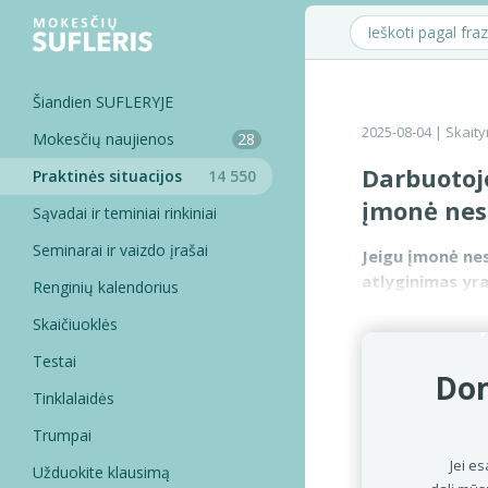
Šiandien SUFLERYJE
2025-08-04
| Skaity
Mokesčių naujienos
28
Darbuotojo
Praktinės situacijos
14 550
įmonė nes
Sąvadai ir teminiai rinkiniai
Seminarai ir vaizdo įrašai
Jeigu įmonė nes
atlyginimas yr
Renginių kalendorius
ir SAM pranešime
Skaičiuoklės
Testai
Dom
Tinklalaidės
Trumpai
Jei es
Užduokite klausimą