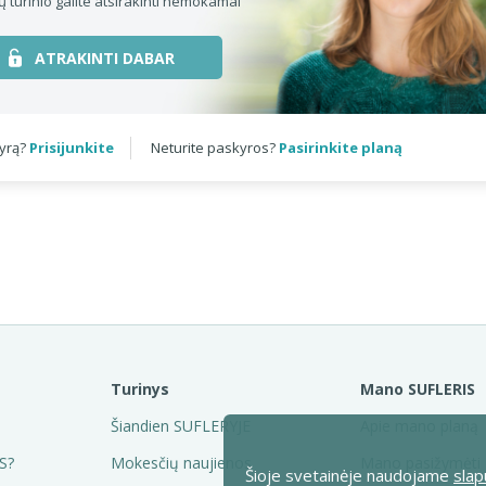
ų turinio galite atsirakinti nemokamai
ATRAKINTI DABAR
kyrą?
Prisijunkite
Neturite paskyros?
Pasirinkite planą
Turinys
Mano SUFLERIS
Šiandien SUFLERYJE
Apie mano planą
S?
Mokesčių naujienos
Mano pasižymėti
Šioje svetainėje naudojame
slap