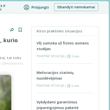
s ir
Išbandyti nemokamai
Prisijungti
i
Kitos praktinės situacijos
, kurio
VšĮ sumoka už fizinio asmens
studijas
PRAKTINĖ SITUACIJA
|
3 min.
ai, tai toks
o užmokestis
Melioracijos statinių
nusidėvėjimas
PRAKTINĖ SITUACIJA
|
2 min.
Vykdydami garantinius
įsipareigojimus pakeitė