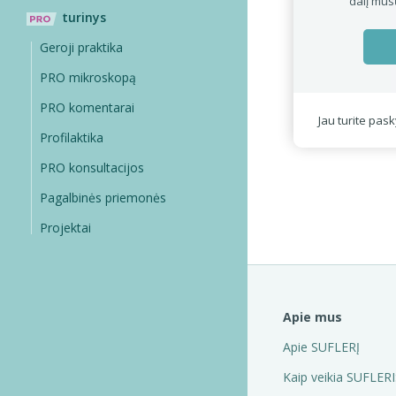
dalį mūs
turinys
Geroji praktika
PRO mikroskopą
PRO komentarai
Jau turite pas
Profilaktika
PRO konsultacijos
Pagalbinės priemonės
Projektai
Apie mus
Apie SUFLERĮ
Kaip veikia SUFLERI