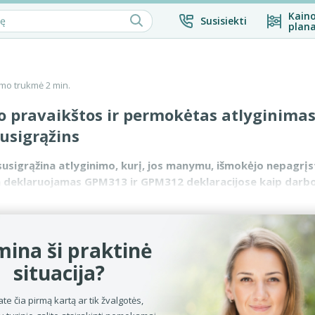
Kaino
Susisiekti
plana
mo trukmė 2 min.
 pravaikštos ir permokėtas atlyginimas
usigrąžins
usigrąžina atlyginimo, kurį, jos manymu, išmokėjo nepagrįst
a deklaruojamas GPM313 ir GPM312 deklaracijose kaip darb
. Ir kadangi t...
ina ši praktinė
situacija?
ate čia pirmą kartą ar tik žvalgotės,