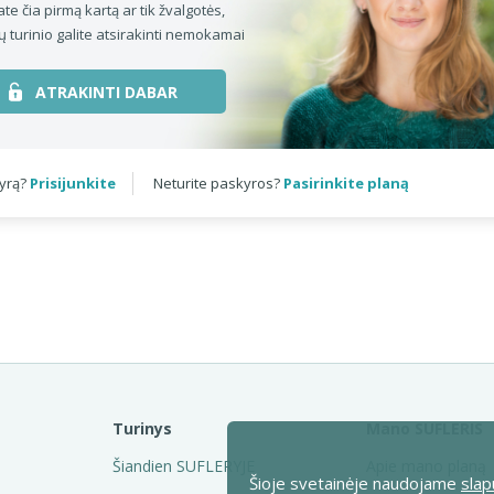
ate čia pirmą kartą ar tik žvalgotės,
ų turinio galite atsirakinti nemokamai
ATRAKINTI DABAR
kyrą?
Prisijunkite
Neturite paskyros?
Pasirinkite planą
Turinys
Mano SUFLERIS
Šiandien SUFLERYJE
Apie mano planą
Šioje svetainėje naudojame
slap