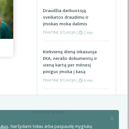
Draudžia darbuotoją
sveikatos draudimu ir
įmokas moka dalimis
PRAKTINĖ SITUACIJA
|
2 min.
Kiekvieną dieną inkasuoja
EKA, nerašo dokumentų ir
vieną kartą per mėnesį
pinigus įmoka į kasą
PRAKTINĖ SITUACIJA
|
6 min.
PVM permokos suma
Visos praktinės situacijos >
apskaitoje labai skiriasi nuo
Kainos ir planai
permokos VMI apskaitos
kortelėje
Kainos ir planai
ukus
. Naršydami toliau arba paspaudę mygtuką
PRAKTINĖ SITUACIJA
|
4 min.