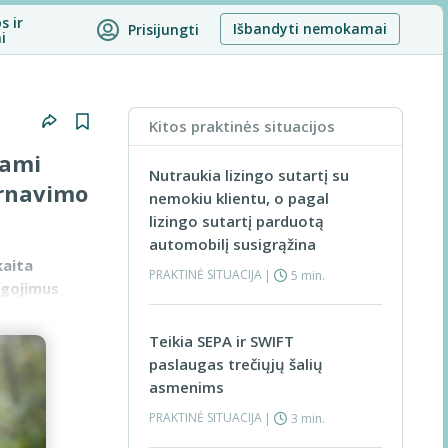
s ir
Išbandyti nemokamai
Prisijungti
i
Kitos praktinės situacijos
dami
Nutraukia lizingo sutartį su
arnavimo
nemokiu klientu, o pagal
lizingo sutartį parduotą
automobilį susigrąžina
kaita
PRAKTINĖ SITUACIJA
|
5 min.
igojimus
Teikia SEPA ir SWIFT
paslaugas trečiųjų šalių
asmenims
PRAKTINĖ SITUACIJA
|
3 min.