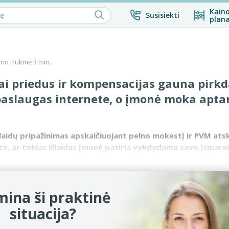
Kaino
Susisiekti
plana
mo trukmė 3 min.
ai priedus ir kompensacijas gauna pirk
 paslaugas internete, o įmonė moka apt
laidų pripažinimas apskaičiuojant pelno mokestį ir PVM ats
to, ar tokias išlaidas įmonė patiria vykdydama savo įsipare
aip tokie įsipareigojima...
ina ši praktinė
situacija?