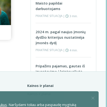
Maisto papildai
darbuotojams
PRAKTINĖ SITUACIJA
|
3 min.
2024 m. pagal naujus įmonių
dydžio kriterijus nustatinėja
įmonės dydį
PRAKTINĖ SITUACIJA
|
4 min.
Pripažins pajamas, gautas iš
investavimo į kriptovaliutą
PRAKTINĖ SITUACIJA
|
3 min.
Visos praktinės situacijos >
Kainos ir planai
Kainos ir planai
Privalomas žemės ūkio
bendrovių auditas
Planas BAZINIS
ukus
. Naršydami toliau arba paspaudę mygtuką