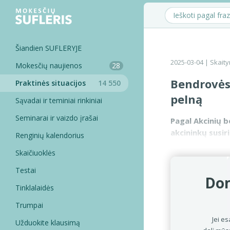
Šiandien SUFLERYJE
2025-03-04
| Skaity
Mokesčių naujienos
28
Bendrovės
Praktinės situacijos
14 550
pelną
Sąvadai ir teminiai rinkiniai
Seminarai ir vaizdo įrašai
Pagal Akcinių 
akcininkų susir
Renginių kalendorius
praėjusių metų 
Skaičiuoklės
Testai
Dom
Tinklalaidės
Trumpai
Jei es
Užduokite klausimą