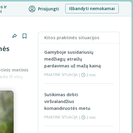
s ir
Išbandyti nemokamai
Prisijungti
i
Kitos praktinės situacijos
nės
Gamyboje susidariusių
medžiagų atraižų
pardavimas už mažą kainą
tinis metinis
PRAKTINĖ SITUACIJA
|
2 min.
eda iš visų
Sutikimas dirbti
viršvalandžius
komandiruotės metu
PRAKTINĖ SITUACIJA
|
2 min.