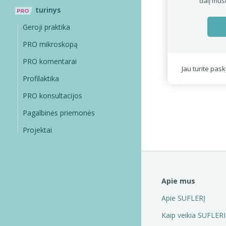
dalį mūs
turinys
Geroji praktika
PRO mikroskopą
PRO komentarai
Jau turite pas
Profilaktika
PRO konsultacijos
Pagalbinės priemonės
Projektai
Apie mus
Apie SUFLERĮ
Kaip veikia SUFLERI