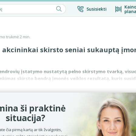
Kaino
Susisiekti
plana
mo trukmė 2 min.
 akcininkai skirsto seniai sukauptą įmo
bendrovių įstatymo nustatytą pelno skirstymo tvarką, visuo
inkimas skirsto bendrą įmonės veiklos rezultatą, kuris susid
įmonės veikl...
ina ši praktinė
situacija?
ate čia pirmą kartą ar tik žvalgotės,