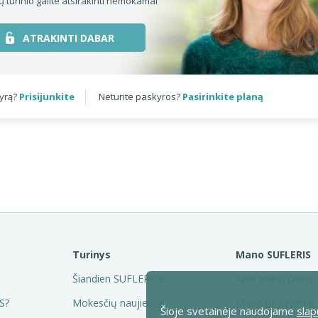
ų turinio galite atsirakinti nemokamai
ATRAKINTI DABAR
kyrą?
Prisijunkite
Neturite paskyros?
Pasirinkite planą
Turinys
Mano SUFLERIS
Šiandien SUFLERYJE
Apie mano planą
S?
Mokesčių naujienos
Mano pasižymėti
Šioje svetainėje naudojame
slap