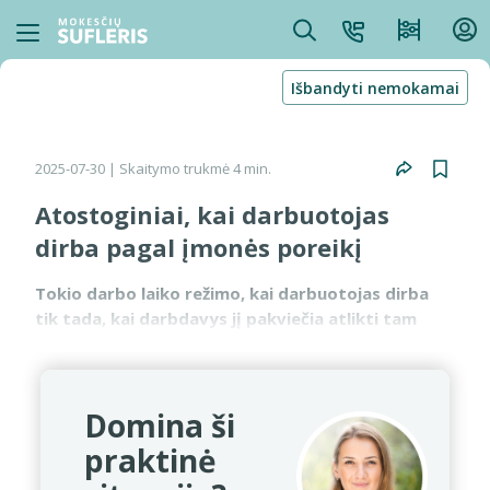
Išbandyti nemokamai
2025-07-30
| Skaitymo trukmė 4 min.
Atostoginiai, kai darbuotojas
dirba pagal įmonės poreikį
Tokio darbo laiko režimo, kai darbuotojas dirba
tik tada, kai darbdavys jį pakviečia atlikti tam
tikrą darbą, Darbo kodeksas nenustato. Be to,
Darbo kodeksas liepia su visais darbuotojais
susitarti dė...
Domina ši
praktinė