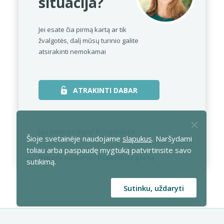
situacija?
Jei esate čia pirmą kartą ar tik
žvalgotės,
dalį mūsų turinio galite
atsirakinti nemokamai
ATRAKINTI DABAR
Jau turite paskyrą?
Prisijunkite
Šioje svetainėje naudojame
slapukus
. Naršydami
toliau arba paspaudę mygtuką patvirtinsite savo
Neturite paskyros?
Pasirinkite planą
sutikimą.
Sutinku, uždaryti