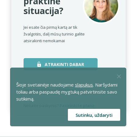
praktinė
situacija?
Jei esate čia pirmą kartą ar tik
žvalgotės,
dalį mūsų turinio galite
atsirakinti nemokamai
ATRAKINTI DABAR
Šioje svetainėje naudojame
slapukus
. Naršydami
Jau turite paskyrą?
Prisijunkite
toliau arba paspaudę mygtuką patvirtinsite savo
sutikimą.
Neturite paskyros?
Pasirinkite planą
Sutinku, uždaryti