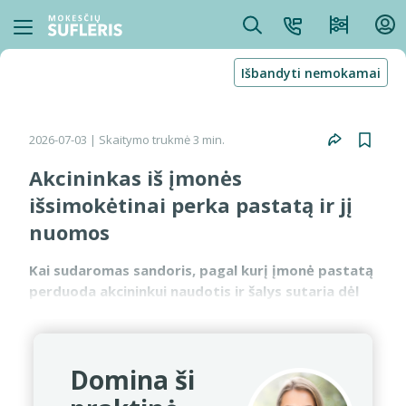
Išbandyti nemokamai
2026-07-03
| Skaitymo trukmė 3 min.
Akcininkas iš įmonės
išsimokėtinai perka pastatą ir jį
nuomos
Kai sudaromas sandoris, pagal kurį įmonė pastatą
perduoda akcininkui naudotis ir šalys sutaria dėl
nuosavybės teisės perdavimo po 2 metų, PVM
apskaičiavimo tikslais bus laikoma, kad pastato
pardavimas...
Domina ši